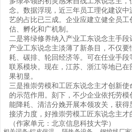
多绿本领的初灵感来自线工东说念主，
念。数据浮现，近三年员工理化建议中
艺的占比已三成。企业应建立健全员工
估、孵化和广机制。
二是将绿修养纳入产业工东说念主手段
产业工东说念主淡薄了新条目，不仅要
耗、碳排、轮回经济等。可在任业手段
联系模块。现在，江苏、浙江等地已在
果初显。
三是推崇劳模和工匠东说念主才创新使
的示范作用。刻下，不少企业依托劳模
能降耗、清洁分娩开展本领攻关，获得
接济力度，好推崇劳模工匠东说念主才
（作家单元：北京信息科技大学）
相关词条:
铝皮保温
隔热条设备
钢绞线厂家