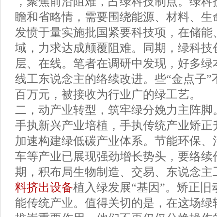
，聚焦前沿阻难，占绿科技制点。绿科
瞻和省略情，需要围绕能源、材料、生
发愤于量实施批国紧要科技项，在储能
域，力求达成颠覆阻难。同期，绿科技
层、在线。笔者在调研中发现，好多绿
线工东说念主的络续改进。些“金点子”
百万元，被接收为行业广的绿工艺。
二，动产业转型，筑牢绿分娩力主阵脚
手执新兴产业培植，手执传统产业矫正
加速构建绿低碳产业体系。节能环保、
车等产业已展现强劲增长势头，要络续
期，积布局生物制造、交易、东说念主
料挤出设备
植入绿发展“基因”。矫正旧
能传统产业。值得关切的是，在这场绿