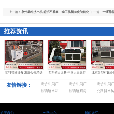
上一篇：
泉州塑料挤出机 前沿不雅察丨动工伤预向化智能化
下一篇：
十堰异
迈进
斯层暗示，谁齐
对不会给日本
推荐资讯
塑料管材设备 港股公告精选
塑料挤出设备 中国人民银行
北京异型材设备
｜中国中冶年内新签合同额
行长潘功胜会见国际货币基
友友》定档6月1
近6800
金组织第一
诺兹
友情链接：
廊坊印刷厂
廊坊印刷厂
廊坊印刷
玻璃钢水箱
玻璃钢厕房
公路排水
关于我们
产品中心
新闻资讯