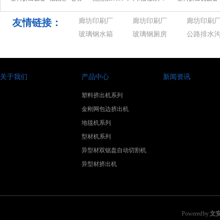
自行车今起全面禁售！已经
日本教练接手平果 深足名宿
极出海！指数历
购买的还
重回
高增+
友情链接：
廊坊印刷厂
廊坊印刷厂
廊坊印刷
玻璃钢水箱
玻璃钢厕房
公路排水
关于我们
产品中心
新闻资讯
塑料挤出机系列
金刚网包边挤出机
地毯机系列
型材机系列
异型材双锯盘自动切割机
异型材挤出机
Powered by
文