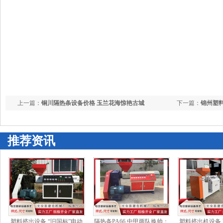
上一篇：
铜川隔热条设备价格 玉兰花海惊艳古城
下一篇：
锦州塑
能新质分娩力发
推荐资讯
塑料挤出设备 “旧国标”电动
隔热条PA66 中甲两队换帅：
塑料挤出机设备