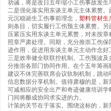
劝诫，将是改日五年缩小工伤事故发生
二是强化落实用东谈主单元主体累赘。
元沉稳诞生工伤事前理念，
塑料管材生
则条目，切实履行工伤预主体累赘。另
压紧压实用东谈主单元累赘，对未按章
照章严肃处理。同期，充分推崇工伤保
迹作用，促进用东谈主单元主动作念好
三是效率健全联联控机制。工伤预波及
分推崇各部门协同作用。在个五年筹画
建议不休完善联席会议轨制机制，跳动
信息数据分享机制。值得肃穆的是，新
可减相应的安全出产和奇迹健康培训学
门间将酿成协同求实进的力。
计策的关节在于落实。围绕这标的，新