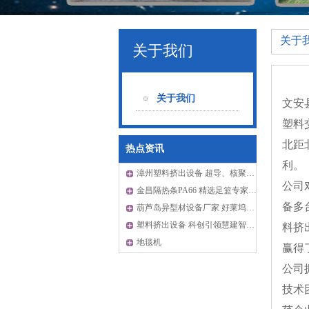
关于
关于我们
关于我们
文安
塑料
北距
热点资讯
利。
漳州塑料挤出设备 超导、核聚变概念板块早盘领涨
公司
金昌隔热条PA66 精选足篮专家：香哥看球19连红擒足彩2等
备多
葫芦岛异型材设备厂家 好莱坞工会反对奈飞收购华纳
塑料挤出设备 科创引领慧建智城 人才驱动适数革新 2025上
料挤
地毯机
赢得
公司
技术