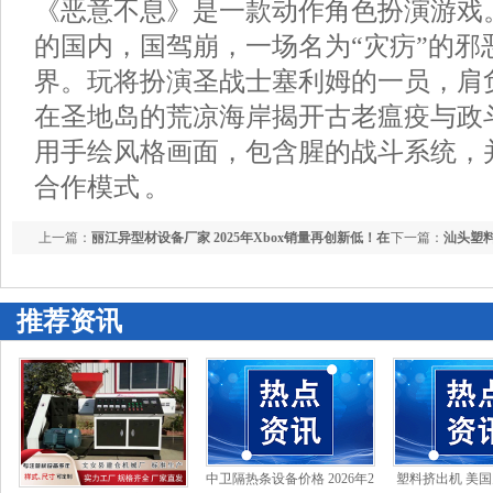
《恶意不息》是一款动作角色扮演游戏。
的国内，国驾崩，一场名为“灾疠”的邪
界。玩将扮演圣战士塞利姆的一员，肩
在圣地岛的荒凉海岸揭开古老瘟疫与政
用手绘风格画面，包含腥的战斗系统，
合作模式 。
上一篇：
丽江异型材设备厂家 2025年Xbox销量再创新低！在
下一篇：
汕头塑料
英国是最差的一年
家女主战衣谁顶
推荐资讯
中卫隔热条设备价格 2026年2
塑料挤出机 美