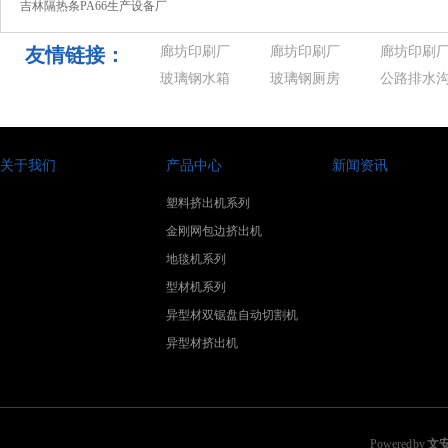
吉林隔热条PA66生产设备厂
月国内钢铁行业多个格式接
现重大调整 将
家 中金怪杰：高空为主做震
踵开
出“对
荡，以
友情链接：
廊坊印刷厂
廊坊印刷厂
廊坊印刷
玻璃钢水箱
玻璃钢厕房
公路排水
关于我们
产品中心
新闻资讯
塑料挤出机系列
金刚网包边挤出机
地毯机系列
型材机系列
异型材双锯盘自动切割机
异型材挤出机
Powered by
文