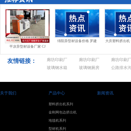
绵阳异型材设备价格 罗建
大庆塑料挤出机
平凉异型材设备厂家 CJ
云：东汽测量队黎队长善待
股东赛富投资拟
2019《领地人生》专访: 体验
青工、尊重汉
超2%
中
友情链接：
廊坊印刷厂
廊坊印刷厂
廊坊印刷
玻璃钢水箱
玻璃钢厕房
公路排水
关于我们
产品中心
新闻资讯
塑料挤出机系列
金刚网包边挤出机
地毯机系列
型材机系列