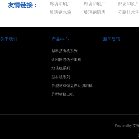
点 电车能
部
跌超8
友情链接：
廊坊印刷厂
廊坊印刷厂
廊坊印刷
玻璃钢水箱
玻璃钢厕房
公路排水
关于我们
产品中心
新闻资讯
塑料挤出机系列
金刚网包边挤出机
地毯机系列
型材机系列
异型材双锯盘自动切割机
异型材挤出机
Powered by
文