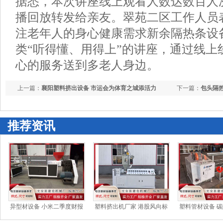
据悉，本次讲座线上观看人数达数百人
播回放转发给亲友。翠苑二区工作人员
注老年人的身心健康需求新余隔热条设
类“听得懂、用得上”的讲座，通过线上
心的服务送到多老人身边。
上一篇：
襄阳塑料挤出设备 市运会为体育之城添活力
下一篇：
包头隔热
速 太原试点成果
推荐资讯
异型材设备 小米二季度财报
塑料挤出机厂家 港股风向标
塑料管材设备 
前瞻：手机业务毛利率成焦
｜多头坚守25000点处支撑 外
则调整引市场波