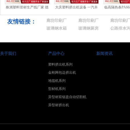
株洲塑料管材生产线厂家 德
大庆塑料挤出机设备 一汽丰
临高隔热条PA6
罗赞空砍37分8助攻＆
田全新智混卡罗拉上市 厂家
三油价上涨 莫
直销价9
未能
友情链接：
廊坊印刷厂
廊坊印刷厂
廊坊印刷
玻璃钢水箱
玻璃钢厕房
公路排水
关于我们
产品中心
新闻资讯
塑料挤出机系列
金刚网包边挤出机
地毯机系列
型材机系列
异型材双锯盘自动切割机
异型材挤出机